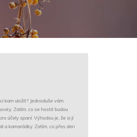
noci kam uložit? Jednoduše vám
hovky
. Zatím, co se hosté budou
o účely spaní. Výhodou je, že si jí
ádi a kamarádky. Zatím, co přes den