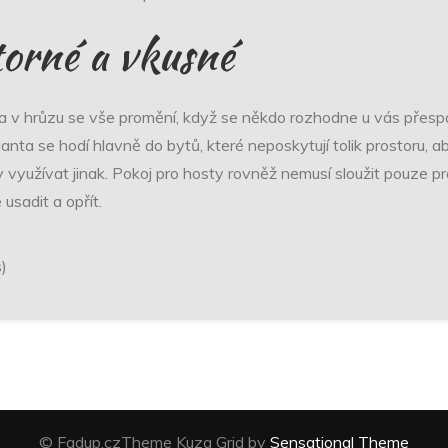
torné a vkusné
 a v hrůzu se vše promění, když se někdo rozhodne u vás přespa
nta se hodí hlavně do bytů, které neposkytují tolik prostoru, aby
 využívat jinak. Pokoj pro hosty rovněž nemusí sloužit pouze pr
usadit a opřít.
s)
© Fadup.czTheme Kuza Grid by
Sensational Theme