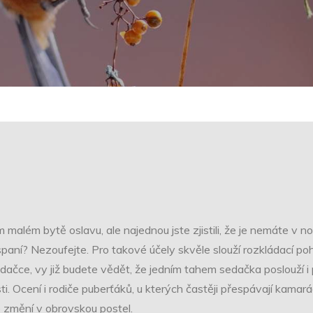
 malém bytě oslavu, ale najednou jste zjistili, že je nemáte v 
spaní? Nezoufejte. Pro takové účely skvěle slouží
rozkládací po
ačce, vy již budete vědět, že jedním tahem sedačka poslouží i pr
ti. Ocení i rodiče puberťáků, u kterých častěji přespávají kamar
e změní v obrovskou postel.