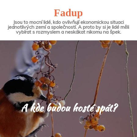
Fadup
Jsou to mocní lidé, kdo ovlivňují ekonomickou situaci
jednotlivých zemí a společností. A proto by si je lidé měli
vybírat s rozmyslem a neskákat nikomu na špek.
A kde budou hosté spát?