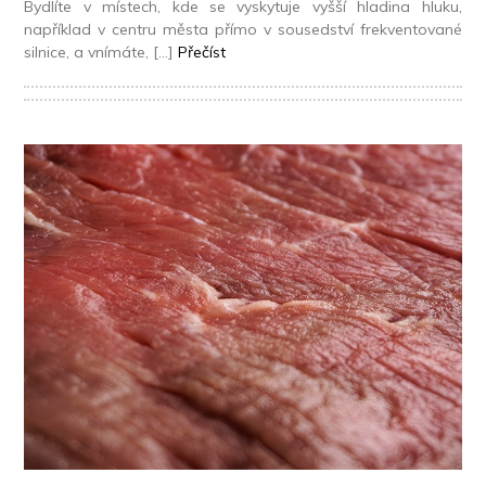
Bydlíte v místech, kde se vyskytuje vyšší hladina hluku,
například v centru města přímo v sousedství frekventované
silnice, a vnímáte, […]
Přečíst