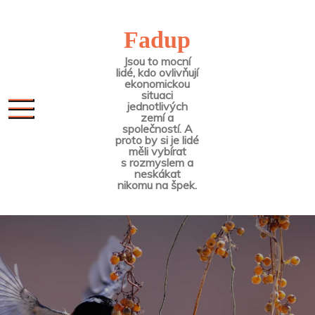
Skip
to
Fadup
content
Jsou to mocní
lidé, kdo ovlivňují
ekonomickou
situaci
jednotlivých
zemí a
společností. A
proto by si je lidé
měli vybírat
s rozmyslem a
neskákat
nikomu na špek.