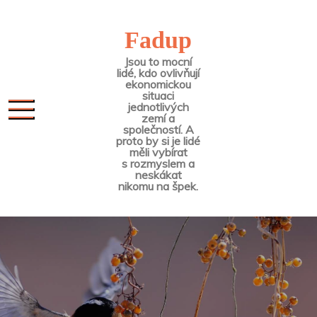
Skip
to
Fadup
content
Jsou to mocní
lidé, kdo ovlivňují
ekonomickou
situaci
jednotlivých
zemí a
společností. A
proto by si je lidé
měli vybírat
s rozmyslem a
neskákat
nikomu na špek.