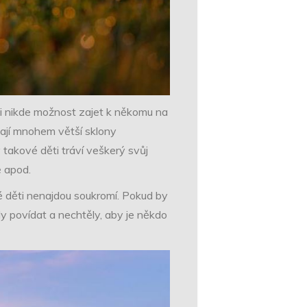
ni nikde možnost zajet k někomu na
 mají mnohem větší sklony
takové děti tráví veškerý svůj
ě apod.
né děti nenajdou soukromí. Pokud by
y povídat a nechtěly, aby je někdo