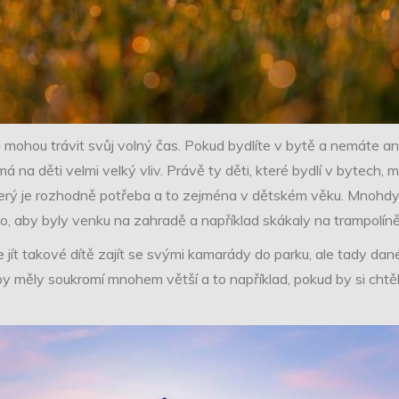
 mohou trávit svůj volný čas. Pokud bydlíte v bytě a nemáte a
 na děti velmi velký vliv. Právě ty děti, které bydlí v bytech,
který je rozhodně potřeba a to zejména v dětském věku. Mnohdy 
ho, aby byly venku na zahradě a například skákaly na trampolín
e jít takové dítě zajít se svými kamarády do parku, ale tady da
 měly soukromí mnohem větší a to například, pokud by si chtěl