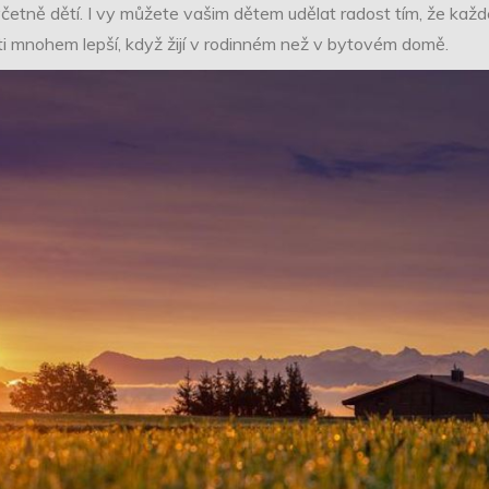
etně dětí. I vy můžete vašim dětem udělat radost tím, že každé 
děti mnohem lepší, když žijí v rodinném než v bytovém domě.