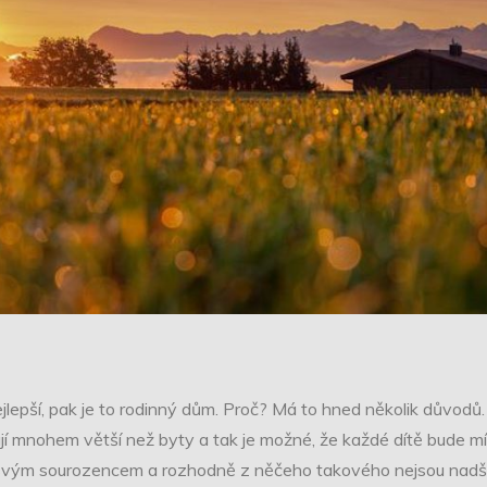
ě nejlepší, pak je to rodinný dům. Proč? Má to hned několik důvod
í mnohem větší než byty a tak je možné, že každé dítě bude mít 
se svým sourozencem a rozhodně z něčeho takového nejsou nadše