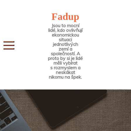
Skip
to
Fadup
content
Jsou to mocní
lidé, kdo ovlivňují
ekonomickou
situaci
jednotlivých
zemí a
společností. A
proto by si je lidé
měli vybírat
s rozmyslem a
neskákat
nikomu na špek.