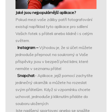
Jaké jsou nejpopulárnější aplikace?
Pokud mezi vaše záliby patří fotografování
existují například tyto aplikace pro sdílení
Vašich fotek s přáteli anebo klidně i s celým
světem.
·
Instagram –
Výhodou je, že si účet můžete
jednoduše přepnout na soukromý a Vaše
příspěvky jsou v bezpečí před lidmi, které
nemáte v seznamu přátel
·
Snapchat
– Aplikace, jejíž pomocí zachytíte
jedinečný okamžik a můžete ho rozeslat
svým přátelům. Když si vzpomínku chcete
uchovat, jednoduše ji kliknutím přidáte do
souboru uložených
Jste nadšený sportovec anebo se snažíte