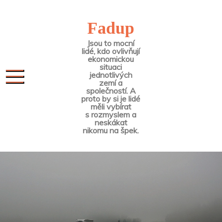
Skip
to
Fadup
content
Jsou to mocní
lidé, kdo ovlivňují
ekonomickou
situaci
jednotlivých
zemí a
společností. A
proto by si je lidé
měli vybírat
s rozmyslem a
neskákat
nikomu na špek.