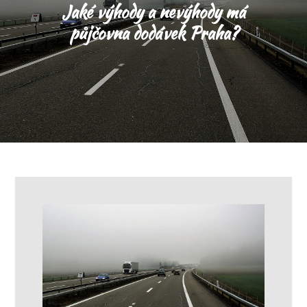
Jaké výhody a nevýhody má
půjčovna dodávek Praha?