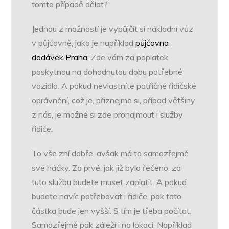
tomto případě dělat?
Jednou z možností je vypůjčit si nákladní vůz
v půjčovně, jako je například
půjčovna
dodávek Praha
. Zde vám za poplatek
poskytnou na dohodnutou dobu potřebné
vozidlo. A pokud nevlastníte patřičné řidičské
oprávnění, což je, přiznejme si, případ většiny
z nás, je možné si zde pronajmout i služby
řidiče.
To vše zní dobře, avšak má to samozřejmě
své háčky. Za prvé, jak již bylo řečeno, za
tuto službu budete muset zaplatit. A pokud
budete navíc potřebovat i řidiče, pak tato
částka bude jen vyšší. S tím je třeba počítat.
Samozřejmě pak záleží i na lokaci. Například