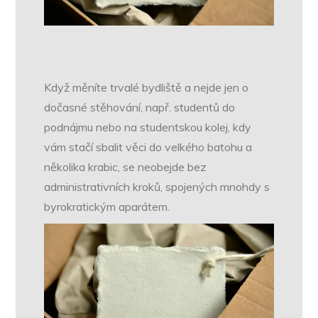
Když měníte trvalé bydliště a nejde jen o
dočasné stěhování, např. studentů do
podnájmu nebo na studentskou kolej, kdy
vám stačí sbalit věci do velkého batohu a
několika krabic, se neobejde bez
administrativních kroků, spojených mnohdy s
byrokratickým aparátem.