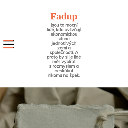
Skip
to
Fadup
content
Jsou to mocní
lidé, kdo ovlivňují
ekonomickou
situaci
jednotlivých
zemí a
společností. A
proto by si je lidé
měli vybírat
s rozmyslem a
neskákat
nikomu na špek.