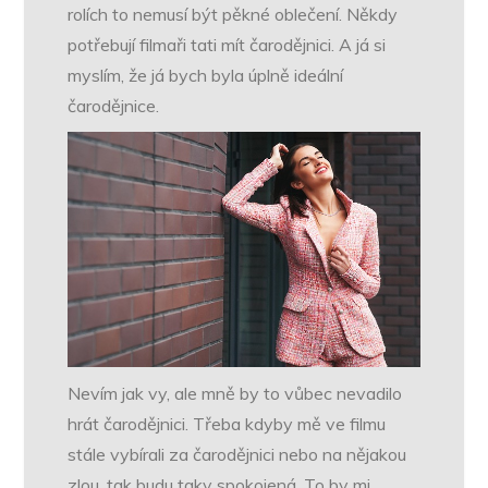
rolích to nemusí být pěkné oblečení. Někdy
potřebují filmaři tati mít čarodějnici. A já si
myslím, že já bych byla úplně ideální
čarodějnice.
Nevím jak vy, ale mně by to vůbec nevadilo
hrát čarodějnici. Třeba kdyby mě ve filmu
stále vybírali za čarodějnici nebo na nějakou
zlou, tak budu taky spokojená. To by mi