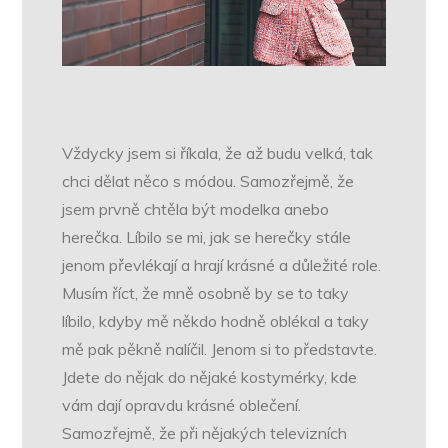
Vždycky jsem si říkala, že až budu velká, tak
chci dělat něco s módou. Samozřejmě, že
jsem prvně chtěla být modelka anebo
herečka. Líbilo se mi, jak se herečky stále
jenom převlékají a hrají krásné a důležité role.
Musím říct, že mně osobně by se to taky
líbilo, kdyby mě někdo hodně oblékal a taky
mě pak pěkně nalíčil. Jenom si to představte.
Jdete do nějak do nějaké kostymérky, kde
vám dají opravdu krásné oblečení.
Samozřejmě, že při nějakých televizních