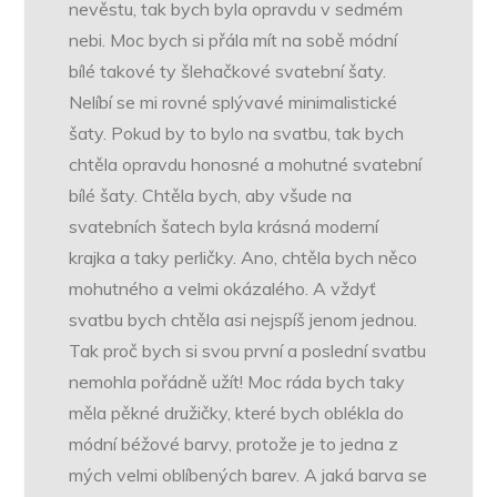
nevěstu, tak bych byla opravdu v sedmém
nebi. Moc bych si přála mít na sobě módní
bílé takové ty šlehačkové svatební šaty.
Nelíbí se mi rovné splývavé minimalistické
šaty. Pokud by to bylo na svatbu, tak bych
chtěla opravdu honosné a mohutné svatební
bílé šaty. Chtěla bych, aby všude na
svatebních šatech byla krásná moderní
krajka a taky perličky. Ano, chtěla bych něco
mohutného a velmi okázalého. A vždyť
svatbu bych chtěla asi nejspíš jenom jednou.
Tak proč bych si svou první a poslední svatbu
nemohla pořádně užít! Moc ráda bych taky
měla pěkné družičky, které bych oblékla do
módní béžové barvy, protože je to jedna z
mých velmi oblíbených barev. A jaká barva se