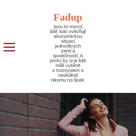
Skip
to
Fadup
content
Jsou to mocní
lidé, kdo ovlivňují
ekonomickou
situaci
jednotlivých
zemí a
společností. A
proto by si je lidé
měli vybírat
s rozmyslem a
neskákat
nikomu na špek.