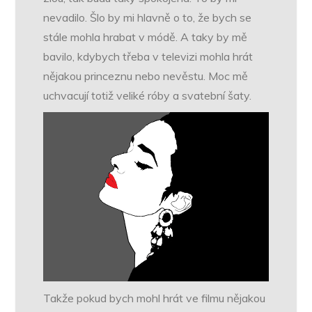
nevadilo. Šlo by mi hlavně o to, že bych se
stále mohla hrabat v módě. A taky by mě
bavilo, kdybych třeba v televizi mohla hrát
nějakou princeznu nebo nevěstu. Moc mě
uchvacují totiž veliké róby a svatební šaty.
Takže pokud bych mohl hrát ve filmu nějakou