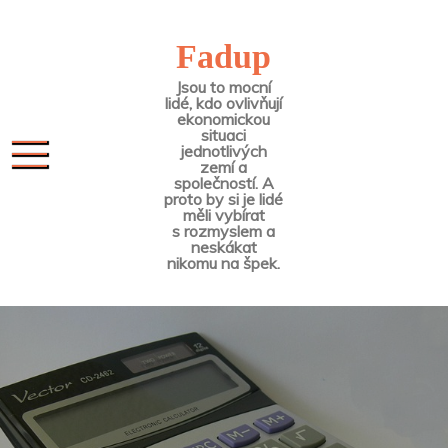
Skip
to
Fadup
content
Jsou to mocní
lidé, kdo ovlivňují
ekonomickou
situaci
jednotlivých
zemí a
společností. A
proto by si je lidé
měli vybírat
s rozmyslem a
neskákat
nikomu na špek.