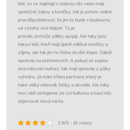
lidé, co se zajímají o stejnou věc nebo mají
společné zájmy a koníčky, tak je potom veliká
pravděpodobnost, že jim to bude v budoucnu
ve vztahu více klapat. To je
pravda, protože záliby spojují. Ale taky jsou
takoví lidé, kteří mají úplně odlišné koníčky a
zájmy, ale tak jim to třeba skvěle klape. Záleží
opravdu na preferencích. A pokud se sejdou
dva milovníci kultury, tak mají opravdu z půlky
vyhráno. Já mám třeba partnera, který je
také velký milovník četby a divadla. Ale taky
moc rádi cestujeme za cizí kulturou a baví nás
objevovat nová místa.
3.9/5 - (8 votes)