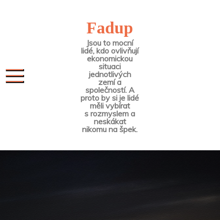
Skip
to
Fadup
content
Jsou to mocní
lidé, kdo ovlivňují
ekonomickou
situaci
jednotlivých
zemí a
společností. A
proto by si je lidé
měli vybírat
s rozmyslem a
neskákat
nikomu na špek.