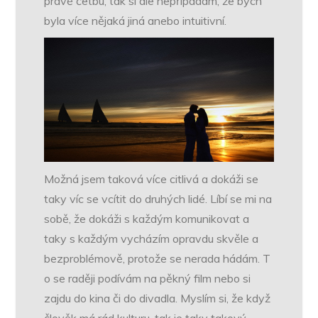
právě četbu, tak si ale nepřipadám, že bych
byla více nějaká jiná anebo intuitivní.
Možná jsem taková více citlivá a dokáži se
taky víc se vcítit do druhých lidé. Líbí se mi na
sobě, že dokáži s každým komunikovat a
taky s každým vycházím opravdu skvěle a
bezproblémově, protože se nerada hádám. T
o se raději podívám na pěkný film nebo si
zajdu do kina či do divadla. Myslím si, že když