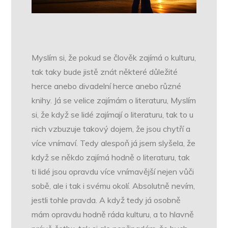
Myslím si, že pokud se člověk zajímá o kulturu,
tak taky bude jistě znát některé důležité
herce anebo divadelní herce anebo různé
knihy. Já se velice zajímám o literaturu, Myslím
si, že když se lidé zajímají o literaturu, tak to u
nich vzbuzuje takový dojem, že jsou chytří a
více vnímaví. Tedy alespoň já jsem slyšela, že
když se někdo zajímá hodně o literaturu, tak
ti lidé jsou opravdu více vnímavější nejen vůči
sobě, ale i tak i svému okolí. Absolutně nevím,
jestli tohle pravda. A když tedy já osobně
mám opravdu hodně ráda kulturu, a to hlavně