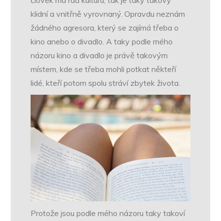
člověk má rád kulturu, tak je taky takový
klidní a vnitřně vyrovnaný. Opravdu neznám
žádného agresora, který se zajímá třeba o
kino anebo o divadlo. A taky podle mého
názoru kino a divadlo je právě takovým
místem, kde se třeba mohli potkat někteří
lidé, kteří potom spolu stráví zbytek života.
Protože jsou podle mého názoru taky takoví