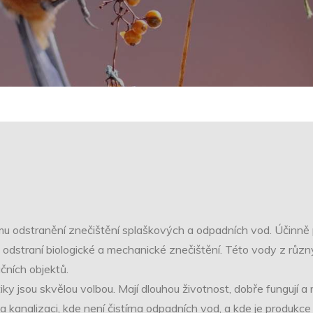
mu odstranění znečištění splaškových a odpadních vod. Účinně 
odstraní biologické a mechanické znečištění. Této vody z různýc
čních objektů.
y jsou skvělou volbou. Mají dlouhou životnost, dobře fungují a 
a kanalizaci, kde není čistírna odpadních vod, a kde je produkc