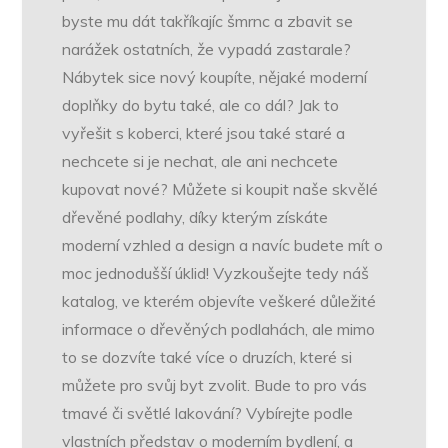
byste mu dát takříkajíc šmrnc a zbavit se
narážek ostatních, že vypadá zastarale?
Nábytek sice nový koupíte, nějaké moderní
doplňky do bytu také, ale co dál? Jak to
vyřešit s koberci, které jsou také staré a
nechcete si je nechat, ale ani nechcete
kupovat nové? Můžete si koupit naše skvělé
dřevěné podlahy
, díky kterým získáte
moderní vzhled a design a navíc budete mít o
moc jednodušší úklid! Vyzkoušejte tedy náš
katalog, ve kterém objevíte veškeré důležité
informace o dřevěných podlahách, ale mimo
to se dozvíte také více o druzích, které si
můžete pro svůj byt zvolit. Bude to pro vás
tmavé či světlé lakování? Vybírejte podle
vlastních představ o moderním bydlení, a