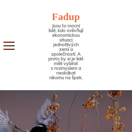
Skip
to
Fadup
content
Jsou to mocní
lidé, kdo ovlivňují
ekonomickou
situaci
jednotlivých
zemí a
společností. A
proto by si je lidé
měli vybírat
s rozmyslem a
neskákat
nikomu na špek.