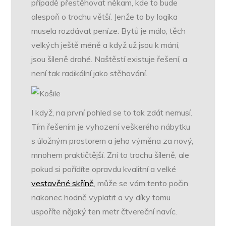
případě přestěhovat někam, kde to bude
alespoň o trochu větší. Jenže to by logika
musela rozdávat peníze. Bytů je málo, těch
velkých ještě méně a když už jsou k mání,
jsou šíleně drahé. Naštěstí existuje řešení, a
není tak radikální jako stěhování.
I když, na první pohled se to tak zdát nemusí.
Tím řešením je vyhození veškerého nábytku
s úložným prostorem a jeho výměna za nový,
mnohem praktičtější. Zní to trochu šíleně, ale
pokud si pořídíte opravdu kvalitní a velké
vestavěné skříně
, může se vám tento počin
nakonec hodně vyplatit a vy díky tomu
uspoříte nějaký ten metr čtvereční navíc.