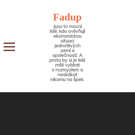
Skip
to
Fadup
content
Jsou to mocní
lidé, kdo ovlivňují
ekonomickou
situaci
jednotlivých
zemí a
společností. A
proto by si je lidé
měli vybírat
s rozmyslem a
neskákat
nikomu na špek.