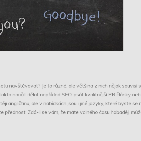
netu navštěvovat? Je to různé, ale většina z nich nějak souvisí
 takto naučit dělat například SEO, psát kvalitnější PR články n
stěji angličtinu, ale v nabídkách jsou i jiné jazyky, které byste se 
áte přednost. Zdá-li se vám, že máte volného času habaděj, může