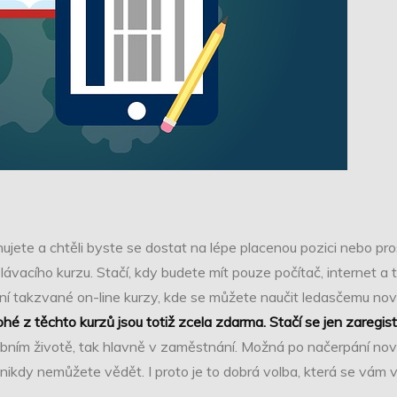
ujete a chtěli byste se dostat na lépe placenou pozici nebo pros
lávacího kurzu. Stačí, kdy budete mít pouze počítač, internet a
rní takzvané on-line kurzy, kde se můžete naučit ledasčemu no
hé z těchto kurzů jsou totiž zcela zdarma. Stačí se jen zaregist
bním životě, tak hlavně v zaměstnání. Možná po načerpání n
nikdy nemůžete vědět. I proto je to dobrá volba, která se vám v