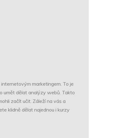
 s internetovým marketingem. To je
ebo umět dělat analýzy webů. Takto
mohli začít učit. Záleží na vás a
te klidně dělat najednou i kurzy