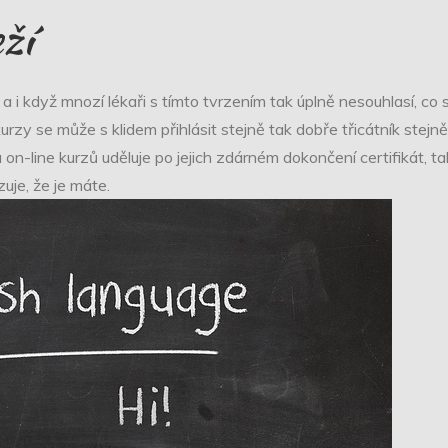
ží
o, a i když mnozí lékaři s tímto tvrzením tak úplně nesouhlasí, co 
rzy se může s klidem přihlásit stejně tak dobře třicátník stejn
a on-line kurzů uděluje po jejich zdárném dokončení certifikát,
zuje, že je máte.