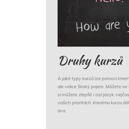
Druhy kurzů
A jaké typy kurzů lze pomocí inter
ale velice široký pojem. Můžete se
si můžete zlepšit i cizí jazyk, nejča
vašich prioritách, kterému kurzu d
dva
.