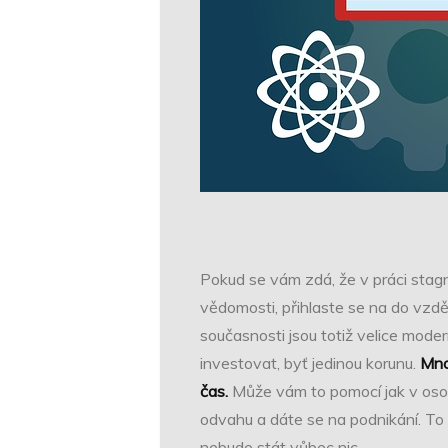
Pokud se vám zdá, že v práci stagn
vědomosti, přihlaste se na do vzdě
současnosti jsou totiž velice mode
investovat, byť jedinou korunu.
Mno
čas.
Může vám to pomocí jak v oso
odvahu a dáte se na podnikání. To 
nebude stát vůbec nic.