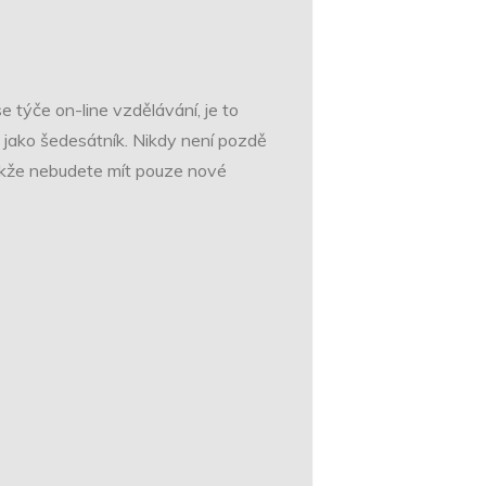
se týče on-line vzdělávání, je to
ě jako šedesátník. Nikdy není pozdě
 takže nebudete mít pouze nové