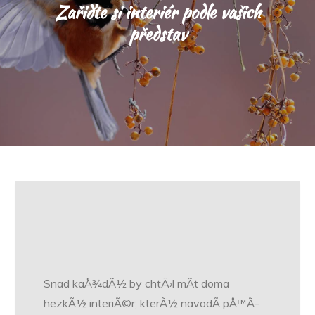
Zařiďte si interiér podle vašich
představ
Snad kaÅ¾dÃ½ by chtÄ›l mÃ­t doma
hezkÃ½ interiÃ©r, kterÃ½ navodÃ­ pÅ™Ã­