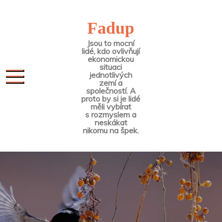
Skip
to
Fadup
content
Jsou to mocní
lidé, kdo ovlivňují
ekonomickou
situaci
jednotlivých
zemí a
společností. A
proto by si je lidé
měli vybírat
s rozmyslem a
neskákat
nikomu na špek.