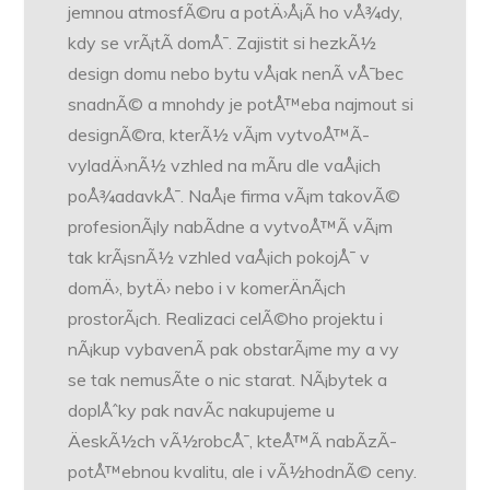
jemnou atmosfÃ©ru a potÄ›Å¡Ã­ ho vÅ¾dy,
kdy se vrÃ¡tÃ­ domÅ¯. Zajistit si hezkÃ½
design domu nebo bytu vÅ¡ak nenÃ­ vÅ¯bec
snadnÃ© a mnohdy je potÅ™eba najmout si
designÃ©ra, kterÃ½ vÃ¡m vytvoÅ™Ã­
vyladÄ›nÃ½ vzhled na mÃ­ru dle vaÅ¡ich
poÅ¾adavkÅ¯. NaÅ¡e firma vÃ¡m takovÃ©
profesionÃ¡ly nabÃ­dne a vytvoÅ™Ã­ vÃ¡m
tak krÃ¡snÃ½ vzhled vaÅ¡ich pokojÅ¯ v
domÄ›, bytÄ› nebo i v komerÄnÃ¡ch
prostorÃ¡ch. Realizaci celÃ©ho projektu i
nÃ¡kup vybavenÃ­ pak obstarÃ¡me my a vy
se tak nemusÃ­te o nic starat. NÃ¡bytek a
doplÅˆky pak navÃ­c nakupujeme u
ÄeskÃ½ch vÃ½robcÅ¯, kteÅ™Ã­ nabÃ­zÃ­
potÅ™ebnou kvalitu, ale i vÃ½hodnÃ© ceny.