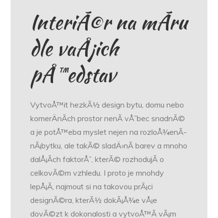
InteriÃ©r na mÃ­ru
dle vaÅ¡ich
pÅ™edstav
VytvoÅ™it hezkÃ½ design bytu, domu nebo
komerÄnÃ­ch prostor nenÃ­ vÅ¯bec snadnÃ©
a je potÅ™eba myslet nejen na rozloÅ¾enÃ­
nÃ¡bytku, ale takÃ© sladÄ›nÃ­ barev a mnoho
dalÅ¡Ã­ch faktorÅ¯, kterÃ© rozhodujÃ­ o
celkovÃ©m vzhledu. I proto je mnohdy
lepÅ¡Ã­, najmout si na takovou prÃ¡ci
designÃ©ra, kterÃ½ dokÃ¡Å¾e vÅ¡e
dovÃ©zt k dokonalosti a vytvoÅ™Ã­ vÃ¡m