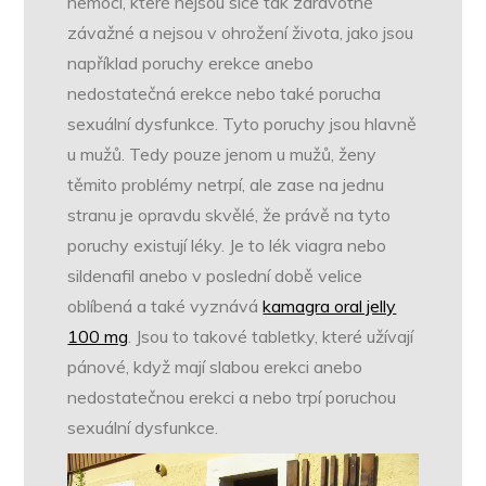
nemoci, které nejsou sice tak zdravotně
závažné a nejsou v ohrožení života, jako jsou
například poruchy erekce anebo
nedostatečná erekce nebo také porucha
sexuální dysfunkce. Tyto poruchy jsou hlavně
u mužů. Tedy pouze jenom u mužů, ženy
těmito problémy netrpí, ale zase na jednu
stranu je opravdu skvělé, že právě na tyto
poruchy existují léky. Je to lék viagra nebo
sildenafil anebo v poslední době velice
oblíbená a také vyznává
kamagra oral jelly
100 mg
. Jsou to takové tabletky, které užívají
pánové, když mají slabou erekci anebo
nedostatečnou erekci a nebo trpí poruchou
sexuální dysfunkce.