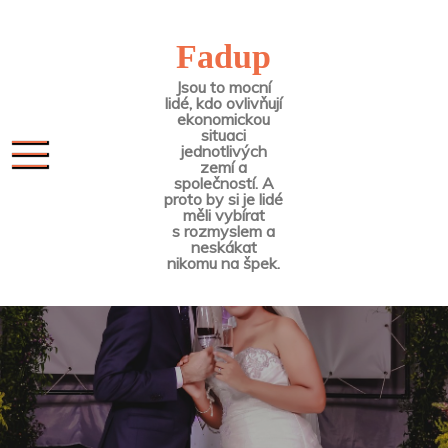
Skip
to
Fadup
content
Jsou to mocní
lidé, kdo ovlivňují
ekonomickou
situaci
jednotlivých
zemí a
společností. A
proto by si je lidé
měli vybírat
s rozmyslem a
neskákat
nikomu na špek.