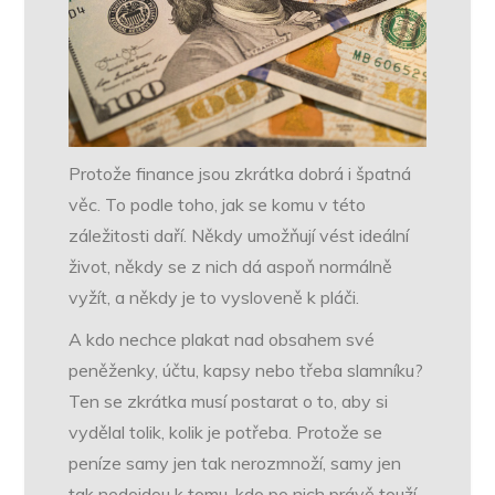
Protože finance jsou zkrátka dobrá i špatná
věc. To podle toho, jak se komu v této
záležitosti daří. Někdy umožňují vést ideální
život, někdy se z nich dá aspoň normálně
vyžít, a někdy je to vysloveně k pláči.
A kdo nechce plakat nad obsahem své
peněženky, účtu, kapsy nebo třeba slamníku?
Ten se zkrátka musí postarat o to, aby si
vydělal tolik, kolik je potřeba. Protože se
peníze samy jen tak nerozmnoží, samy jen
tak nedojdou k tomu, kdo po nich právě touží.