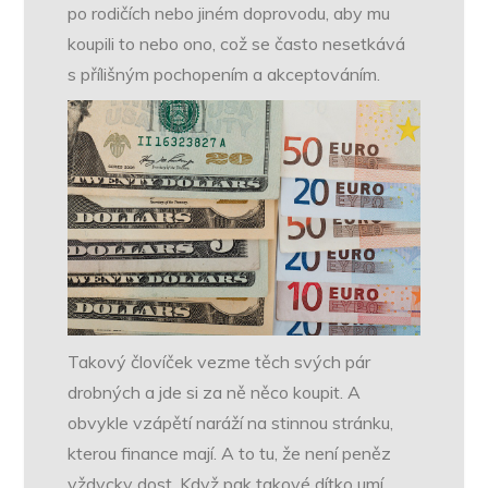
po rodičích nebo jiném doprovodu, aby mu
koupili to nebo ono, což se často nesetkává
s přílišným pochopením a akceptováním.
Takový človíček vezme těch svých pár
drobných a jde si za ně něco koupit. A
obvykle vzápětí naráží na stinnou stránku,
kterou finance mají. A to tu, že není peněz
vždycky dost. Když pak takové dítko umí